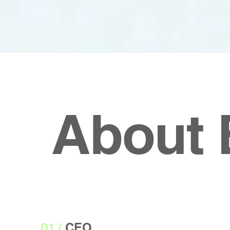
About
01 /
CEO