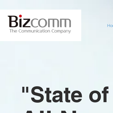
Ho
​"State of